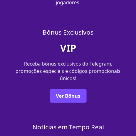
jogadores.
Bônus Exclusivos
VIP
Receba bônus exclusivos do Telegram,
promoções especiais e códigos promocionais
únicos!
Ver Bônus
Notícias em Tempo Real