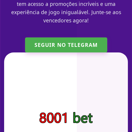
tem acesso a promoções incríveis e uma
experiência de jogo inigualável. Junte-se aos
vencedores agora!
SEGUIR NO TELEGRAM