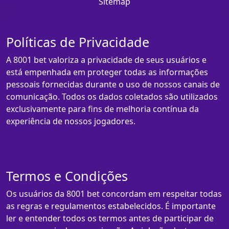
Sitemap
Políticas de Privacidade
A 8001 bet valoriza a privacidade de seus usuários e
está empenhada em proteger todas as informações
pessoais fornecidas durante o uso de nossos canais de
comunicação. Todos os dados coletados são utilizados
exclusivamente para fins de melhoria contínua da
experiência de nossos jogadores.
Termos e Condições
Os usuários da 8001 bet concordam em respeitar todas
as regras e regulamentos estabelecidos. É importante
ler e entender todos os termos antes de participar de