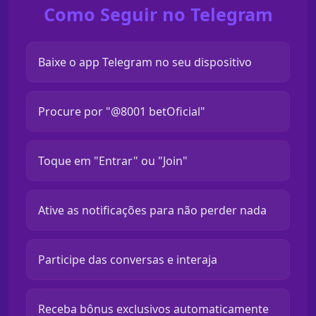
Como Seguir no Telegram
Baixe o app Telegram no seu dispositivo
Procure por "@8001 betOficial"
Toque em "Entrar" ou "Join"
Ative as notificações para não perder nada
Participe das conversas e interaja
Receba bônus exclusivos automaticamente