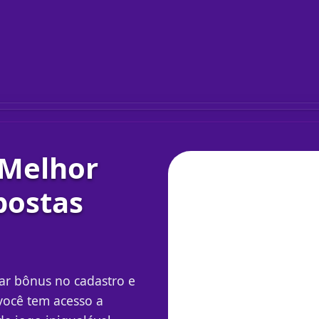
 Melhor
postas
ar bônus no cadastro e
você tem acesso a