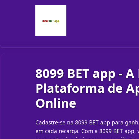
8099 BET app - A
Plataforma de A
Online
Cadastre-se na 8099 BET app para ganh
em cada recarga. Com a 8099 BET app, 