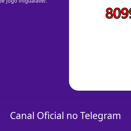
e jogo inigualável.
Canal Oficial no Telegram