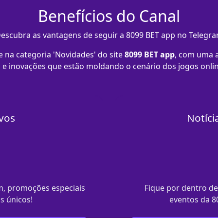
Benefícios do Canal
escubra as vantagens de seguir a 8099 BET app no Telegr
na categoria 'Novidades' do site
8099 BET app
, com uma a
 e inovações que estão moldando o cenário dos jogos onli
vos
Notíci
m, promoções especiais
Fique por dentro d
s únicos!
eventos da 8