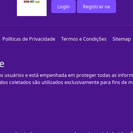
Login
Registrar-se
Políticas de Privacidade
Termos e Condições
Sitemap
de
eus usuários e está empenhada em proteger todas as infor
os coletados são utilizados exclusivamente para fins de m