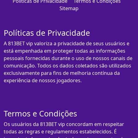
Políticas de Privacidade
Termos e Condições
Sitemap
Políticas de Privacidade
A 813BET vip valoriza a privacidade de seus usuários e
está empenhada em proteger todas as informações
pessoais fornecidas durante o uso de nossos canais de
comunicação. Todos os dados coletados são utilizados
exclusivamente para fins de melhoria contínua da
experiência de nossos jogadores.
Termos e Condições
Os usuários da 813BET vip concordam em respeitar
todas as regras e regulamentos estabelecidos. É