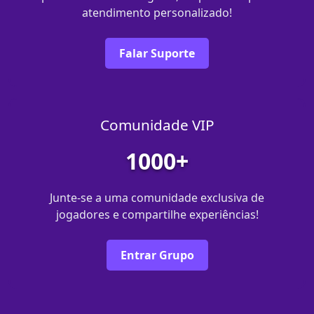
atendimento personalizado!
Falar Suporte
Comunidade VIP
1000+
Junte-se a uma comunidade exclusiva de
jogadores e compartilhe experiências!
Entrar Grupo