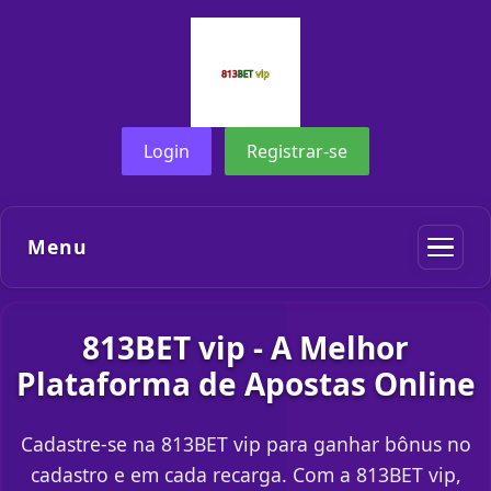
Login
Registrar-se
Menu
813BET vip - A Melhor
Plataforma de Apostas Online
Cadastre-se na 813BET vip para ganhar bônus no
cadastro e em cada recarga. Com a 813BET vip,