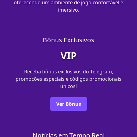
oferecendo um ambiente de jogo confortável e
imersivo.
Bônus Exclusivos
VIP
Receba bônus exclusivos do Telegram,
promoções especiais e códigos promocionais
únicos!
Ver Bônus
Notícias em Tempo Real