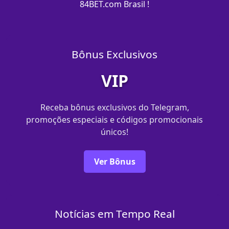
84BET.com Brasil !
Bônus Exclusivos
VIP
Receba bônus exclusivos do Telegram,
promoções especiais e códigos promocionais
únicos!
Ver Bônus
Notícias em Tempo Real