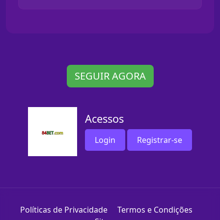
SEGUIR AGORA
Acessos
Login
Registrar-se
Políticas de Privacidade
Termos e Condições