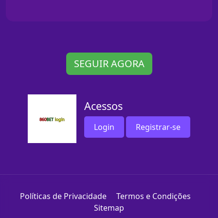
SEGUIR AGORA
Acessos
Login
Registrar-se
Políticas de Privacidade
Termos e Condições
Sitemap