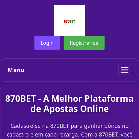
Login
Registrar-se
Menu
870BET - A Melhor Plataforma
de Apostas Online
Cadastre-se na 870BET para ganhar bônus no
cadastro e em cada recarga. Com a 870BET, você