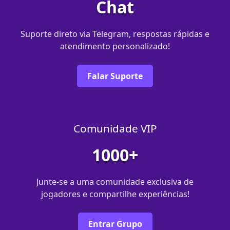
Chat
Suporte direto via Telegram, respostas rápidas e
atendimento personalizado!
Falar Suporte
Comunidade VIP
1000+
Junte-se a uma comunidade exclusiva de
jogadores e compartilhe experiências!
Entrar Grupo