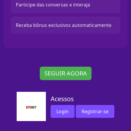
Participe das conversas e interaja
Receba bônus exclusivos automaticamente
SEGUIR AGORA
Acessos
Login
Registrar-se