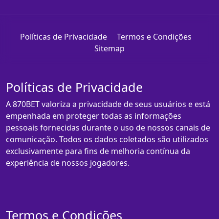
Políticas de Privacidade
Termos e Condições
Sitemap
Políticas de Privacidade
A 870BET valoriza a privacidade de seus usuários e está
empenhada em proteger todas as informações
pessoais fornecidas durante o uso de nossos canais de
comunicação. Todos os dados coletados são utilizados
exclusivamente para fins de melhoria contínua da
experiência de nossos jogadores.
Termos e Condições