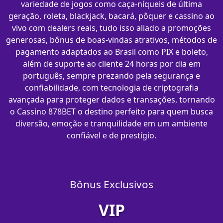
variedade de jogos como caça-níqueis de última
geração, roleta, blackjack, bacará, pôquer e cassino ao
vivo com dealers reais, tudo isso aliado a promoções
generosas, bônus de boas-vindas atrativos, métodos de
pagamento adaptados ao Brasil como PIX e boleto,
além de suporte ao cliente 24 horas por dia em
português, sempre prezando pela segurança e
confiabilidade, com tecnologia de criptografia
avançada para proteger dados e transações, tornando
o Cassino 878BET o destino perfeito para quem busca
diversão, emoção e tranquilidade em um ambiente
confiável e de prestígio.
Bônus Exclusivos
VIP