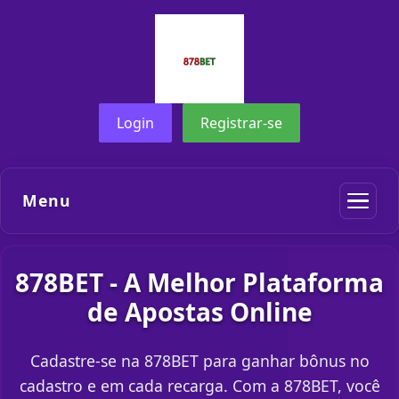
Login
Registrar-se
Menu
878BET - A Melhor Plataforma
de Apostas Online
Cadastre-se na 878BET para ganhar bônus no
cadastro e em cada recarga. Com a 878BET, você