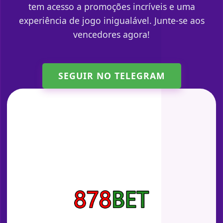
tem acesso a promoções incríveis e uma
experiência de jogo inigualável. Junte-se aos
vencedores agora!
SEGUIR NO TELEGRAM