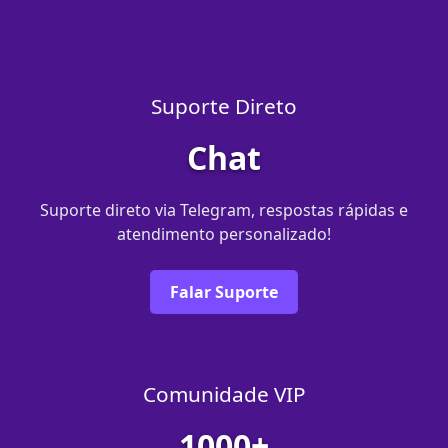
Suporte Direto
Chat
Suporte direto via Telegram, respostas rápidas e
atendimento personalizado!
Falar Suporte
Comunidade VIP
1000+