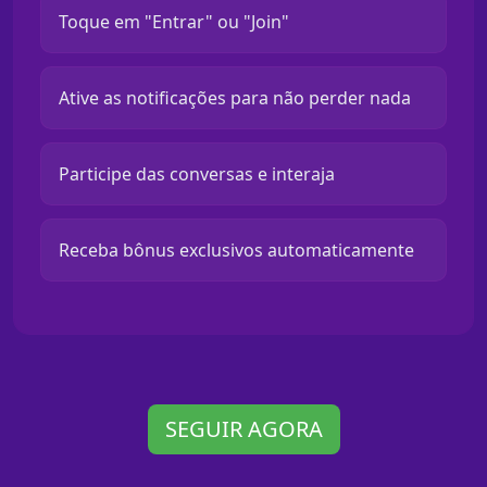
Toque em "Entrar" ou "Join"
Ative as notificações para não perder nada
Participe das conversas e interaja
Receba bônus exclusivos automaticamente
SEGUIR AGORA