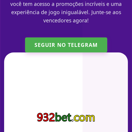
você tem acesso a promoções incríveis e uma
experiência de jogo inigualável. Junte-se aos
vencedores agora!
SEGUIR NO TELEGRAM