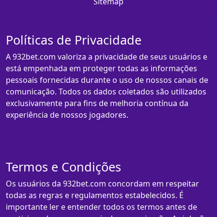
Sitemap
Políticas de Privacidade
A 932bet.com valoriza a privacidade de seus usuários e
está empenhada em proteger todas as informações
pessoais fornecidas durante o uso de nossos canais de
comunicação. Todos os dados coletados são utilizados
exclusivamente para fins de melhoria contínua da
experiência de nossos jogadores.
Termos e Condições
Os usuários da 932bet.com concordam em respeitar
todas as regras e regulamentos estabelecidos. É
importante ler e entender todos os termos antes de