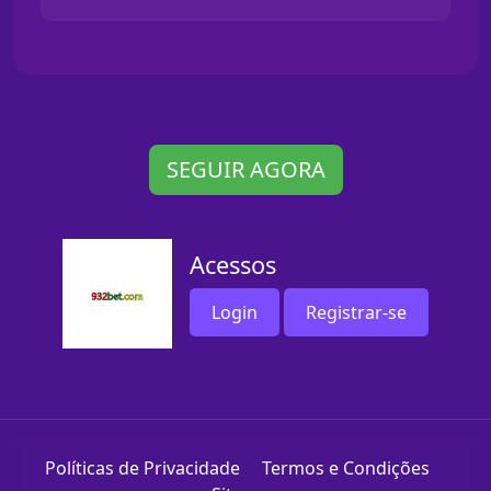
SEGUIR AGORA
Acessos
Login
Registrar-se
Políticas de Privacidade
Termos e Condições