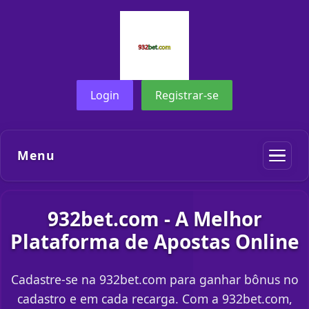
Login
Registrar-se
Menu
932bet.com - A Melhor
Plataforma de Apostas Online
Cadastre-se na 932bet.com para ganhar bônus no
cadastro e em cada recarga. Com a 932bet.com,