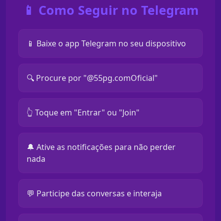
📱 Como Seguir no Telegram
📱 Baixe o app Telegram no seu dispositivo
🔍 Procure por "@55pg.comOficial"
👆 Toque em "Entrar" ou "Join"
🔔 Ative as notificações para não perder
nada
💬 Participe das conversas e interaja