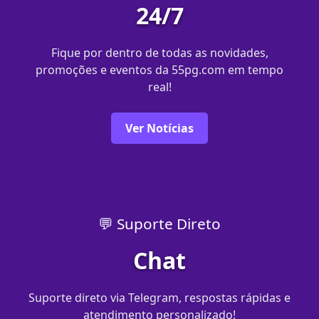
24/7
Fique por dentro de todas as novidades,
promoções e eventos da 55pg.com em tempo
real!
Ver Notícias
💬 Suporte Direto
Chat
Suporte direto via Telegram, respostas rápidas e
atendimento personalizado!