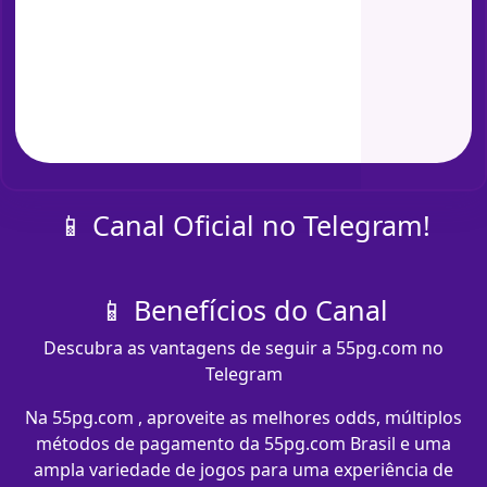
📱 Canal Oficial no Telegram!
📱 Benefícios do Canal
Descubra as vantagens de seguir a 55pg.com no
Telegram
Na 55pg.com , aproveite as melhores odds, múltiplos
métodos de pagamento da 55pg.com Brasil e uma
ampla variedade de jogos para uma experiência de