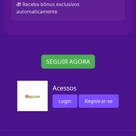
🎁 Receba bônus exclusivos
automaticamente
SEGUIR AGORA
Acessos
Login
Registrar-se