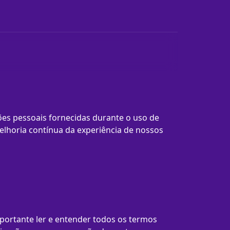
es pessoais fornecidas durante o uso de
elhoria contínua da experiência de nossos
portante ler e entender todos os termos