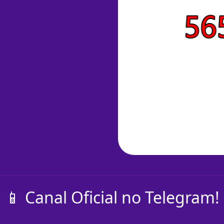
📱 Canal Oficial no Telegram!