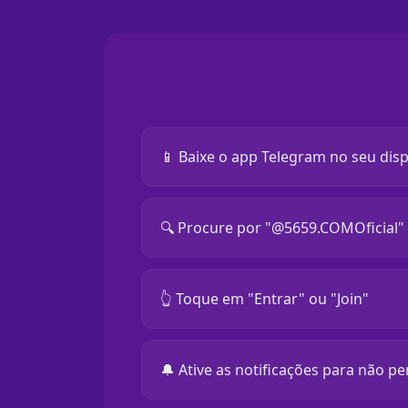
📱 Baixe o app Telegram no seu disp
🔍 Procure por "@5659.COMOficial"
👆 Toque em "Entrar" ou "Join"
🔔 Ative as notificações para não p