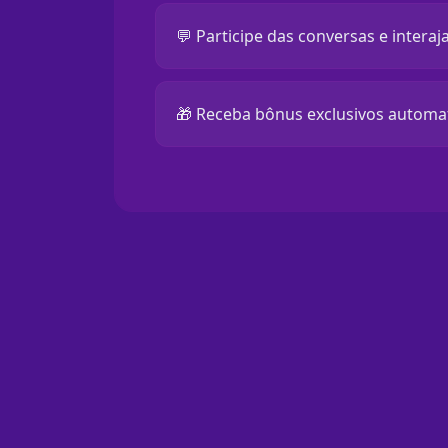
💬 Participe das conversas e interaj
🎁 Receba bônus exclusivos autom