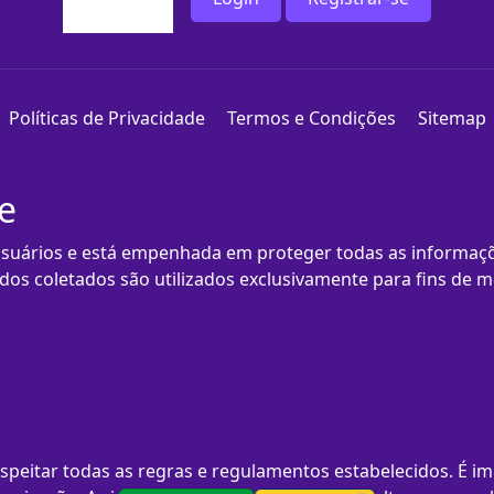
Políticas de Privacidade
Termos e Condições
Sitemap
de
 usuários e está empenhada em proteger todas as informaçõ
os coletados são utilizados exclusivamente para fins de m
eitar todas as regras e regulamentos estabelecidos. É im