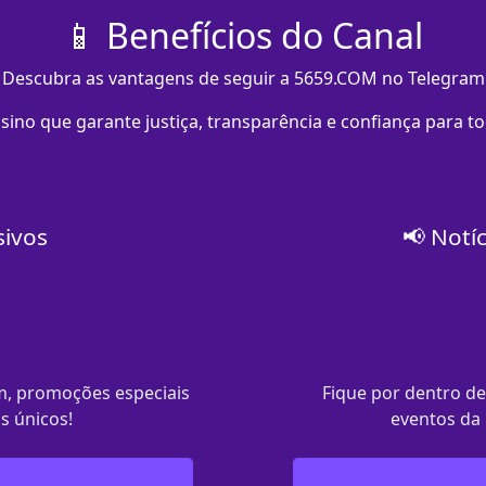
📱 Benefícios do Canal
Descubra as vantagens de seguir a 5659.COM no Telegram
ino que garante justiça, transparência e confiança para to
sivos
📢 Notí
m, promoções especiais
Fique por dentro d
s únicos!
eventos da