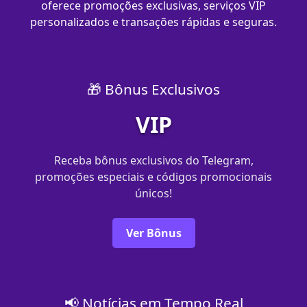
oferece promoções exclusivas, serviços VIP
personalizados e transações rápidas e seguras.
🎁 Bônus Exclusivos
VIP
Receba bônus exclusivos do Telegram,
promoções especiais e códigos promocionais
únicos!
Ver Bônus
📢 Notícias em Tempo Real