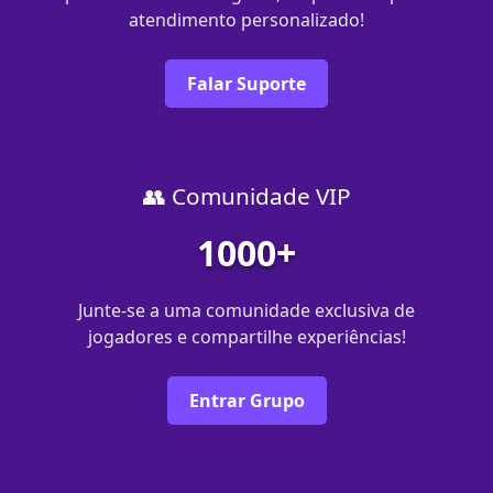
atendimento personalizado!
Falar Suporte
👥 Comunidade VIP
1000+
Junte-se a uma comunidade exclusiva de
jogadores e compartilhe experiências!
Entrar Grupo