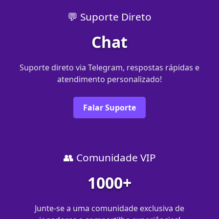
💬 Suporte Direto
Chat
Suporte direto via Telegram, respostas rápidas e
atendimento personalizado!
Falar Suporte
👥 Comunidade VIP
1000+
Junte-se a uma comunidade exclusiva de