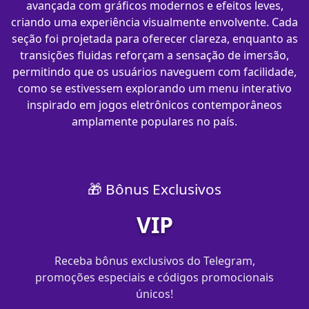
avançada com gráficos modernos e efeitos leves,
criando uma experiência visualmente envolvente. Cada
seção foi projetada para oferecer clareza, enquanto as
transições fluidas reforçam a sensação de imersão,
permitindo que os usuários naveguem com facilidade,
como se estivessem explorando um menu interativo
inspirado em jogos eletrônicos contemporâneos
amplamente populares no país.
🎁 Bônus Exclusivos
VIP
Receba bônus exclusivos do Telegram,
promoções especiais e códigos promocionais
únicos!