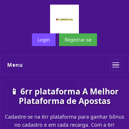
Login
Registrar-se
Menu
📱 6rr plataforma A Melhor
Plataforma de Apostas
Cadastre-se na 6rr plataforma para ganhar bônus
no cadastro e em cada recarga. Com a 6rr