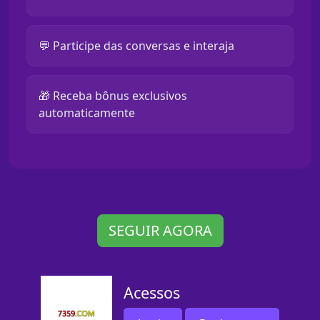
💬 Participe das conversas e interaja
🎁 Receba bônus exclusivos
automaticamente
SEGUIR AGORA
Acessos