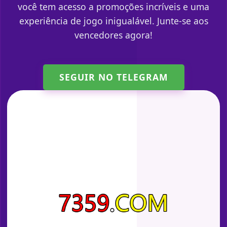
você tem acesso a promoções incríveis e uma
experiência de jogo inigualável. Junte-se aos
vencedores agora!
SEGUIR NO TELEGRAM