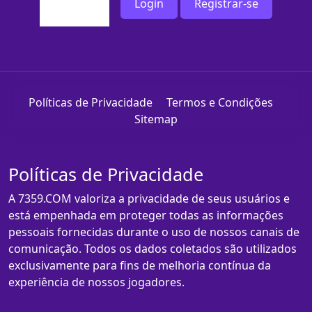
Login
Registrar-se
Políticas de Privacidade
Termos e Condições
Sitemap
Políticas de Privacidade
A 7359.COM valoriza a privacidade de seus usuários e
está empenhada em proteger todas as informações
pessoais fornecidas durante o uso de nossos canais de
comunicação. Todos os dados coletados são utilizados
exclusivamente para fins de melhoria contínua da
experiência de nossos jogadores.