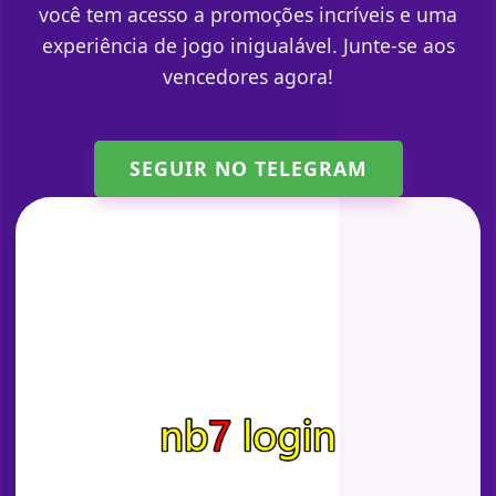
você tem acesso a promoções incríveis e uma
experiência de jogo inigualável. Junte-se aos
vencedores agora!
SEGUIR NO TELEGRAM