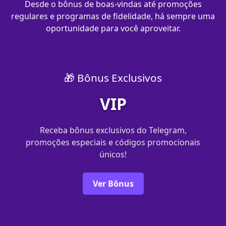
Desde o bônus de boas-vindas até promoções
regulares e programas de fidelidade, há sempre uma
oportunidade para você aproveitar.
🎁 Bônus Exclusivos
VIP
Receba bônus exclusivos do Telegram,
promoções especiais e códigos promocionais
únicos!
Ver Bônus