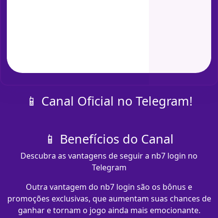
📱 Canal Oficial no Telegram!
📱 Benefícios do Canal
Descubra as vantagens de seguir a nb7 login no
Telegram
Outra vantagem do nb7 login são os bônus e
promoções exclusivas, que aumentam suas chances de
ganhar e tornam o jogo ainda mais emocionante.