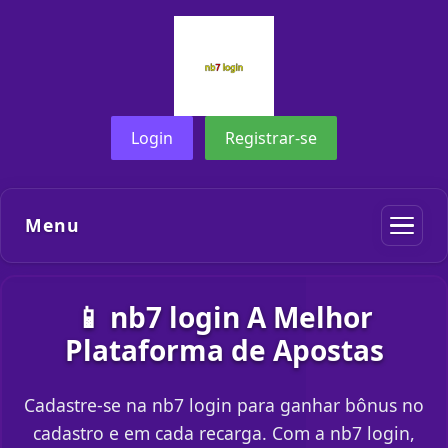
Login
Registrar-se
Menu
📱 nb7 login A Melhor
Plataforma de Apostas
Cadastre-se na nb7 login para ganhar bônus no
cadastro e em cada recarga. Com a nb7 login,