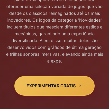
oferecer uma seleção variada de jogos que vão
desde os clássicos reimaginados até os mais
inovadores. Os jogos da categoria 'Novidades'
incluem títulos que mesclam diferentes estilos e
mecânicas, garantindo uma experiência
diversificada. Além disso, muitos deles são
desenvolvidos com gráficos de última geração
e trilhas sonoras imersivas, elevando ainda mais
a expe.
EXPERIMENTAR GRÁTIS