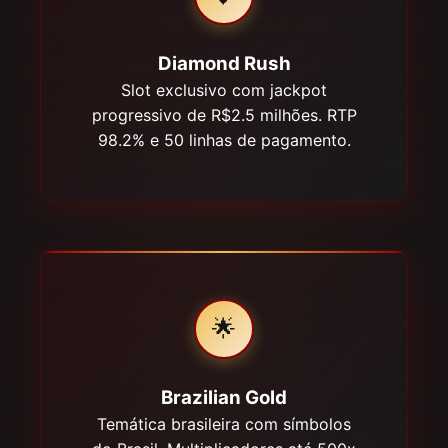
Diamond Rush
Slot exclusivo com jackpot
progressivo de R$2.5 milhões. RTP
98.2% e 50 linhas de pagamento.
🌟
Brazilian Gold
Temática brasileira com símbolos