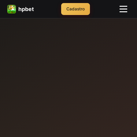
hpbet
Cadastro