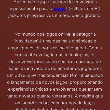
Experimente jogos únicos desenvolvidos
especialmente para o
hpbet
! Gráficos em HD,
jackpots progressivos e modo demo gratuito.
No mundo dos jogos online, a categoria
'Novidades' é uma das mais dinâmicas e
empolgantes disponíveis no site hpbet. Com a
constante evolução das tecnologias, os
desenvolvedores estão sempre à procura de
maneiras inovadoras de entreter os jogadores.
Em 2023, diversas tendências têm influenciado
o lançamento de novos jogos, proporcionando
experiências únicas e envolventes que atraem
tanto novatos quanto veteranos. À medida que
os jogadores buscam por novidades, a
plataforma hpbet tem se destacado por